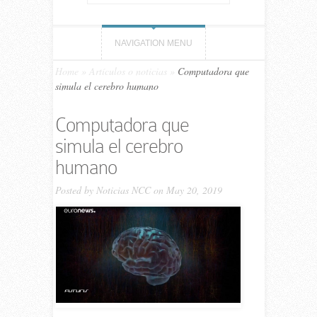
NAVIGATION MENU
Home
»
Artículos o noticias
»
Computadora que
simula el cerebro humano
Computadora que
simula el cerebro
humano
Posted by
Noticias NCC
on May 20, 2019