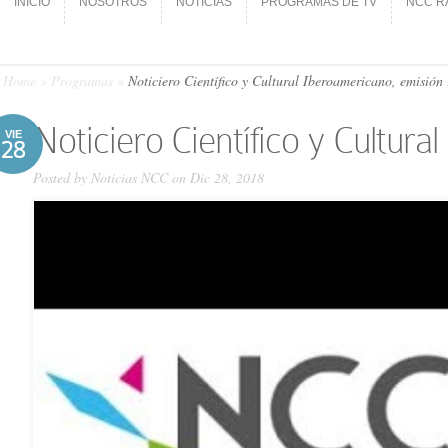
INICIO
NOSOTROS
NOTICIAS
PROGRAMAS DE TV
NCC R
INICIO
NOSOTROS
NOTICIAS
PROGRAMAS DE TV
NCC R
Home
»
Programas
»
Noticiero Científico y Cultural Iberoamericano, emisión
Noticiero Científico y Cultur
VIE
28
Posted by
Noticias NCC
on Dic 28, 2018