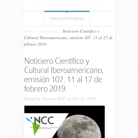
NAVIGATION MENU
Home
»
Programas
»
Noticiero Científico y
Cultural Iberoamericano, emisión 107. 11 al 17 de
febrero 2019.
Noticiero Científico y
Cultural Iberoamericano,
emisión 107. 11 al 17 de
febrero 2019.
Posted by
Noticias NCC
on Feb 22, 2019