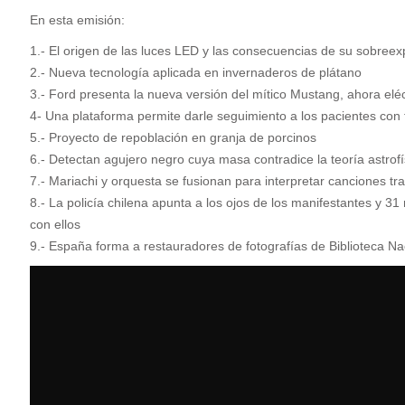
En esta emisión:
1.- El origen de las luces LED y las consecuencias de su sobreex
2.- Nueva tecnología aplicada en invernaderos de plátano
3.- Ford presenta la nueva versión del mítico Mustang, ahora eléc
4- Una plataforma permite darle seguimiento a los pacientes con
5.- Proyecto de repoblación en granja de porcinos
6.- Detectan agujero negro cuya masa contradice la teoría astrofí
7.- Mariachi y orquesta se fusionan para interpretar canciones tr
8.- La policía chilena apunta a los ojos de los manifestantes y 31
con ellos
9.- España forma a restauradores de fotografías de Biblioteca Na