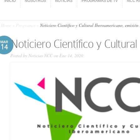
INICIO
NOSOTROS
NOTICIAS
PROGRAMAS DE TV
NCC R
INICIO
NOSOTROS
NOTICIAS
PROGRAMAS DE TV
NCC R
Home
»
Programas
»
Noticiero Científico y Cultural Iberoamericano, emisión
Noticiero Científico y Cultur
MAR
14
Posted by
Noticias NCC
on Ene 14, 2020