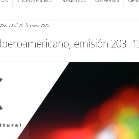
ADIO
VINCÚLATE AL NCC
PLUMAS NCC
CONVERSUS
CIEN
ADIO
VINCÚLATE AL NCC
PLUMAS NCC
CONVERSUS
CIEN
 203. 13 al 19 de enero 2019.
al Iberoamericano, emisión 203. 1