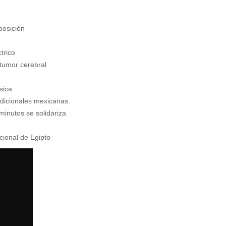
posición
trico
 tumor cerebral
sica
adicionales mexicanas.
 minutos se solidariza
cional de Egipto