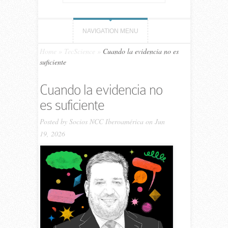
NAVIGATION MENU
Home
»
TecScience
»
Cuando la evidencia no es
suficiente
Cuando la evidencia no
es suficiente
Posted by
Socios NCC Iberoamérica
on Jun
19, 2026