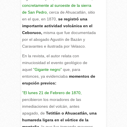
concretamente al suroeste de la sierra
de San Pedro,
cerca de Ahuacatlán, sitio
en el que, en 1870,
se registró una
importante actividad volcánica en el
Ceboruco,
misma que fue documentada
por el abogado Agustín de Bazán y
Caravantes e ilustrada por Velasco.
En la revista, el autor relata con
minuciosidad el evento geológico de
aquel
“Gigante negro”
que, para
entonces, ya evidenciaba
momentos de
erupción previos:
“El lunes 21 de Febrero de 1870,
percibieron los moradores de las
inmediaciones del volcán, antes
apagado, de
Tetitlán o Ahuacatlán, una
humareda ligera en el vértice de la
montaña,
la que fue tomando mayores