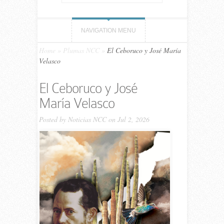
NAVIGATION MENU
Home
»
Plumas NCC
»
El Ceboruco y José María
Velasco
El Ceboruco y José
María Velasco
Posted by
Noticias NCC
on Jul 2, 2026