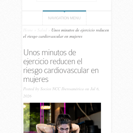
NAVIGATION MENU
Home
»
Salud
»
Unos minutos de ejercicio reducen
el riesgo cardiovascular en mujeres
Unos minutos de
ejercicio reducen el
riesgo cardiovascular en
mujeres
Posted by
Socios NCC Iberoamérica
on Jul 6,
2026