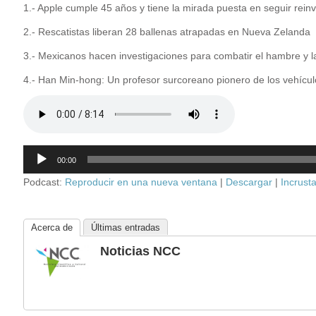
1.- Apple cumple 45 años y tiene la mirada puesta en seguir rei
2.- Rescatistas liberan 28 ballenas atrapadas en Nueva Zelanda
3.- Mexicanos hacen investigaciones para combatir el hambre y 
4.- Han Min-hong: Un profesor surcoreano pionero de los vehíc
Reproductor
00:00
de
audio
Podcast:
Reproducir en una nueva ventana
|
Descargar
|
Incrusta
Acerca de
Últimas entradas
Noticias NCC