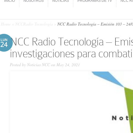
INICIO
NOSOTROS
NOTICIAS
PROGRAMAS DE TV
NCC R
INICIO
NOSOTROS
NOTICIAS
PROGRAMAS DE TV
NCC R
Home
»
NCCRadio Tecnología
»
NCC Ra­dio Tecnología – Emi­sión 103 – 24/05
NCC Ra­dio Tecnología – Emi­s
LUN
24
investigaciones para combati
Posted by
Noticias NCC
on May 24, 2021