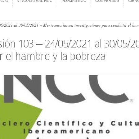
ADIO
VINCÚLATE AL NCC
PLUMAS NCC
CONVERSUS
CIEN
ADIO
VINCÚLATE AL NCC
PLUMAS NCC
CONVERSUS
CIEN
/​2021 al 30/05/​2021 – Mexicanos hacen investigaciones para combatir el ham
ión 103 – 24/05/​2021 al 30/05/
r el hambre y la pobreza