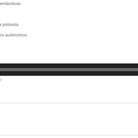
nventándose
la pobreza
ulos autónomos
r