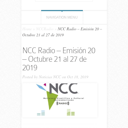
NAVIGATION MENU
Home
»
NCCRadio
»
NCC Ra­dio – Emi­sión 20 –
Octubre 21 al 27 de 2019
NCC Ra­dio – Emi­sión 20
– Octubre 21 al 27 de
2019
Posted by
Noticias NCC
on Oct 18, 2019