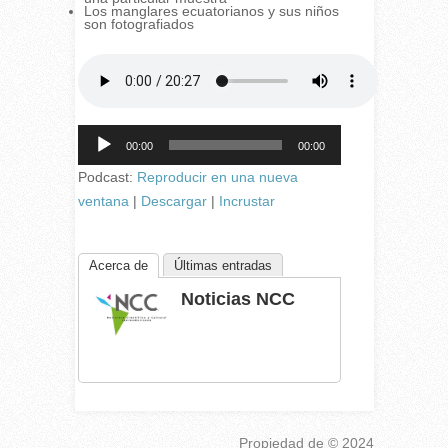
Los manglares ecuatorianos y sus niños
son fotografiados
Reproductor
00:00
00:00
de
audio
Podcast:
Reproducir en una nueva
ventana
|
Descargar
|
Incrustar
Acerca de
Últimas entradas
Noticias NCC
Propiedad de
© 2024