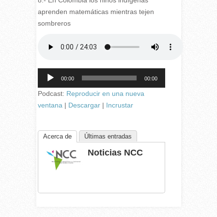
8.- En Colombia los niños indígenas
aprenden matemáticas mientras tejen
sombreros
Reproductor
00:00
00:00
de
audio
Podcast:
Reproducir en una nueva
ventana
|
Descargar
|
Incrustar
Acerca de
Últimas entradas
Noticias NCC