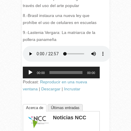
través del uso del arte popular
8.-Brasil instaura una nueva ley que
prohíbe el uso de celulares en escuelas
9.-Lastenia Vergara: La matriarca de la
pollera panameña
Reproductor
00:00
00:00
de
audio
Podcast:
Reproducir en una nueva
ventana
|
Descargar
|
Incrustar
Acerca de
Últimas entradas
Noticias NCC