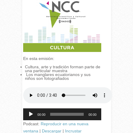
En esta emisión:
Cultura, arte y tradición forman parte de
una particular muestra
Los manglares ecuatorianos y sus
niños son fotografiados
Reproductor
00:00
00:00
de
audio
Podcast:
Reproducir en una nueva
ventana
|
Descargar
|
Incrustar