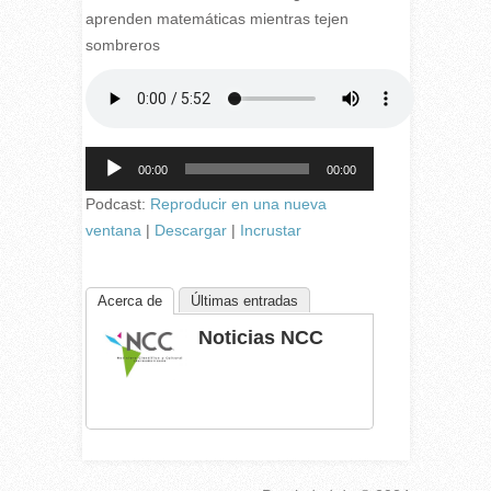
aprenden matemáticas mientras tejen
sombreros
Reproductor
00:00
00:00
de
audio
Podcast:
Reproducir en una nueva
ventana
|
Descargar
|
Incrustar
Acerca de
Últimas entradas
Noticias NCC