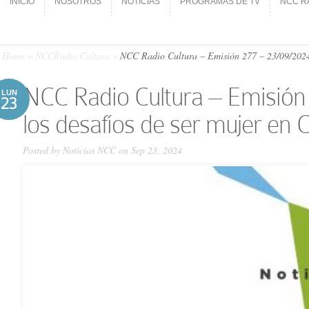
INICIO
NOSOTROS
NOTICIAS
PROGRAMAS DE TV
NCC R
INICIO
NOSOTROS
NOTICIAS
PROGRAMAS DE TV
NCC R
Home
»
NCCRadio Cultura
»
NCC Ra­dio Cultura – Emi­sión 277 – 23/09/​2024
NCC Ra­dio Cultura – Emi­sión
LUN
23
los desafíos de ser mujer en
Posted by
Noticias NCC
on Sep 23, 2024