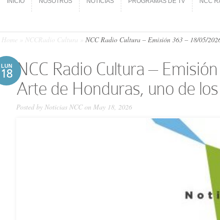
INICIO
NOSOTROS
NOTICIAS
PROGRAMAS DE TV
NCC R
INICIO
NOSOTROS
NOTICIAS
PROGRAMAS DE TV
NCC R
Home
»
NCCRadio Cultura
»
NCC Ra­dio Cultura – Emi­sión 363 – 18/05/​2026
NCC Ra­dio Cultura – Emi­sión 
LUN
18
Arte de Honduras, uno de los
Posted by
Noticias NCC
on May 18, 2026