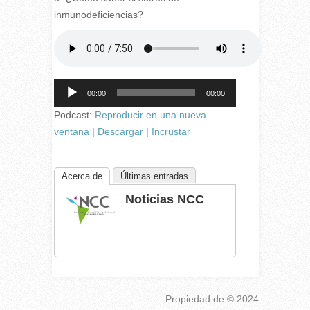
inmunodeficiencias?
Reproductor
00:00
00:00
de
audio
Podcast:
Reproducir en una nueva
ventana
|
Descargar
|
Incrustar
Acerca de
Últimas entradas
Noticias NCC
Propiedad de
© 2024