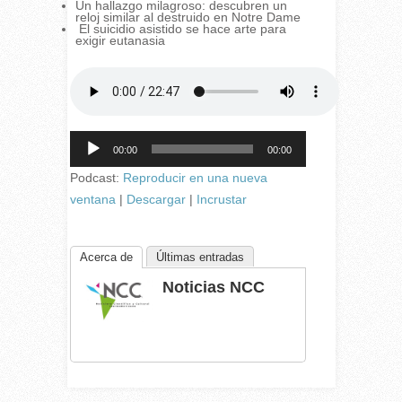
Un hallazgo milagroso: descubren un
reloj similar al destruido en Notre Dame
El suicidio asistido se hace arte para
exigir eutanasia
Reproductor
00:00
00:00
de
audio
Podcast:
Reproducir en una nueva
ventana
|
Descargar
|
Incrustar
Acerca de
Últimas entradas
Noticias NCC