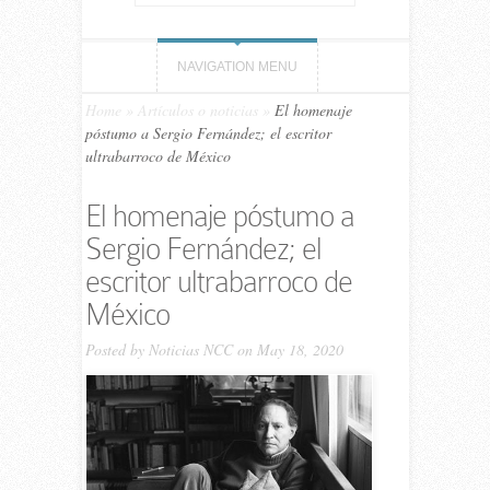
NAVIGATION MENU
Home
»
Artículos o noticias
»
El homenaje
póstumo a Sergio Fernández; el escritor
ultrabarroco de México
El homenaje póstumo a
Sergio Fernández; el
escritor ultrabarroco de
México
Posted by
Noticias NCC
on May 18, 2020