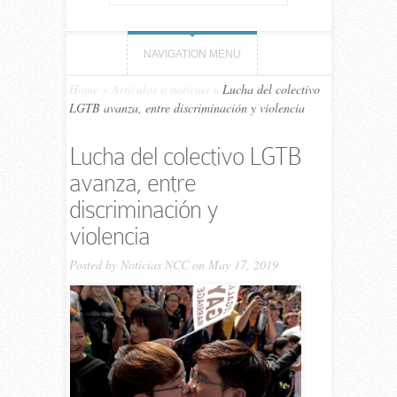
NAVIGATION MENU
Home
»
Artículos o noticias
»
Lucha del colectivo
LGTB avanza, entre discriminación y violencia
Lucha del colectivo LGTB
avanza, entre
discriminación y
violencia
Posted by
Noticias NCC
on May 17, 2019