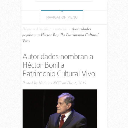
NAVIGATION MENU
Home
»
Artículos o noticias
»
Autoridades
nombran a Héctor Bonilla Patrimonio Cultural
Vivo
Autoridades nombran a
Héctor Bonilla
Patrimonio Cultural Vivo
Posted by
Noticias NCC
on Dic 2, 2019