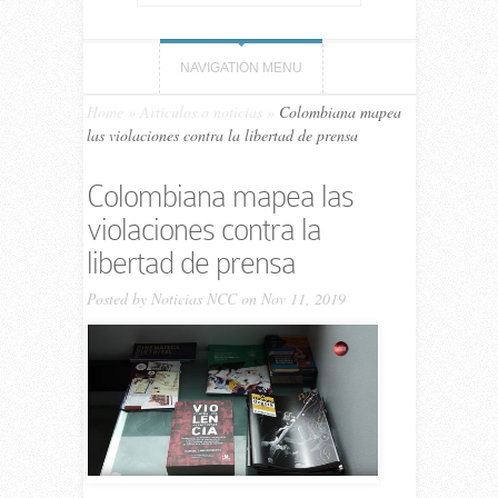
NAVIGATION MENU
Home
»
Artículos o noticias
»
Colombiana mapea
las violaciones contra la libertad de prensa
Colombiana mapea las
violaciones contra la
libertad de prensa
Posted by
Noticias NCC
on Nov 11, 2019