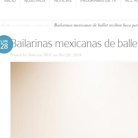
INICIO
NOSOTROS
NOTICIAS
PROGRAMAS DE TV
NCC R
INICIO
NOSOTROS
NOTICIAS
PROGRAMAS DE TV
NCC R
Home
»
Artículos o noticias
»
Bailarinas mexicanas de ballet reciben beca pa
Bailarinas mexicanas de ball
LUN
28
Posted by
Noticias NCC
on Oct 28, 2019