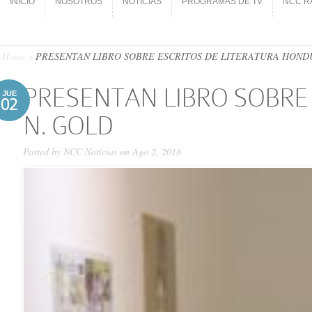
INICIO
NOSOTROS
NOTICIAS
PROGRAMAS DE TV
NCC R
INICIO
NOSOTROS
NOTICIAS
PROGRAMAS DE TV
NCC R
Home
»
PRESENTAN LIBRO SOBRE ESCRITOS DE LITERATURA HONDU
PRESENTAN LIBRO SOBRE
JUE
02
N. GOLD
Posted by
NCC Noticias
on Ago 2, 2018