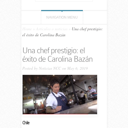
NAVIGATION MENU
Home
»
Artículos o noticias
»
Una chef prestigio:
el éxito de Carolina Bazán
Una chef prestigio: el
éxito de Carolina Bazán
Posted by
Noticias NCC
on May 6, 2019
Chile