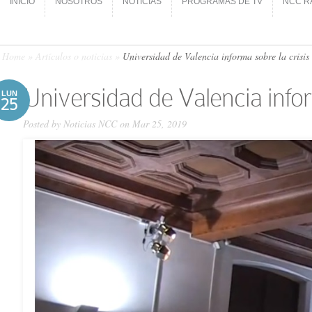
INICIO
NOSOTROS
NOTICIAS
PROGRAMAS DE TV
NCC R
INICIO
NOSOTROS
NOTICIAS
PROGRAMAS DE TV
NCC R
Home
»
Artículos o noticias
»
Universidad de Valencia informa sobre la crisis 
Universidad de Valencia inform
LUN
25
Posted by
Noticias NCC
on Mar 25, 2019