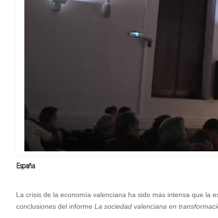
España
La crisis de la economía valenciana ha sido más intensa que la e
conclusiones del informe
La sociedad valenciana en transformaci