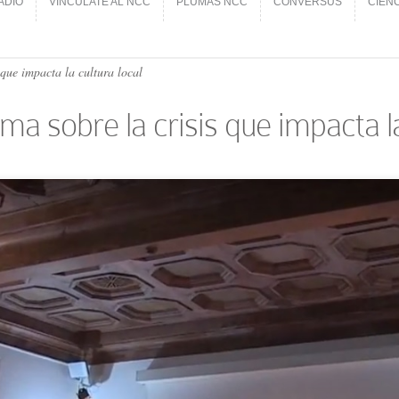
ADIO
VINCÚLATE AL NCC
PLUMAS NCC
CONVERSUS
CIEN
ADIO
VINCÚLATE AL NCC
PLUMAS NCC
CONVERSUS
CIEN
que impacta la cultura local
a sobre la crisis que impacta la