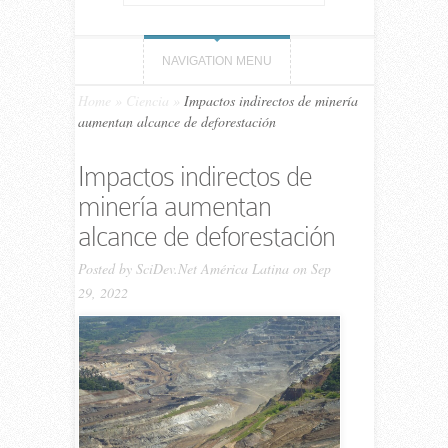
NAVIGATION MENU
Home
»
Ciencia
»
Impactos indirectos de minería
aumentan alcance de deforestación
Impactos indirectos de
minería aumentan
alcance de deforestación
Posted by
SciDev.Net América Latina
on Sep
29, 2022