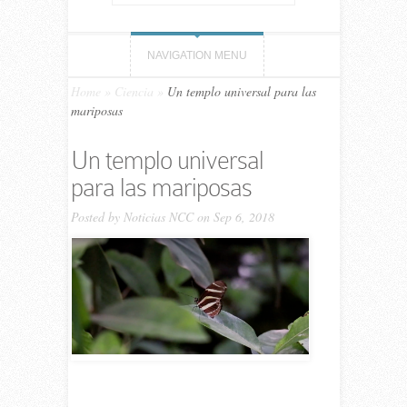
NAVIGATION MENU
Home
»
Ciencia
»
Un templo universal para las
mariposas
Un templo universal
para las mariposas
Posted by
Noticias NCC
on Sep 6, 2018