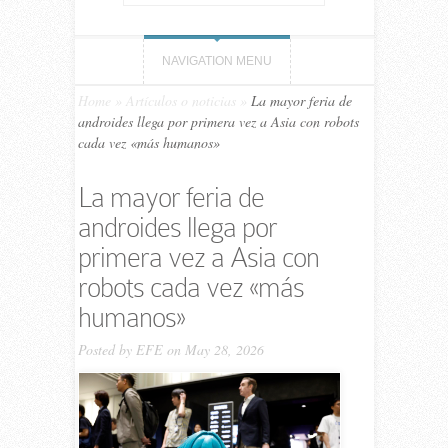
NAVIGATION MENU
Home
»
Artículos o noticias
»
La mayor feria de
androides llega por primera vez a Asia con robots
cada vez «más humanos»
La mayor feria de
androides llega por
primera vez a Asia con
robots cada vez «más
humanos»
Posted by
EFE
on May 28, 2026