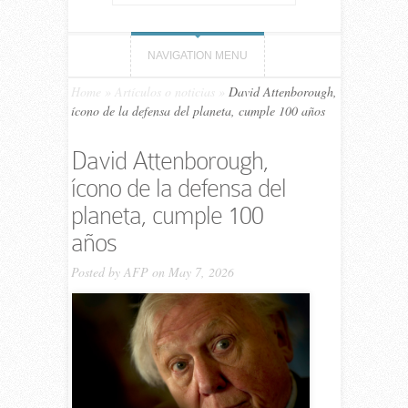
NAVIGATION MENU
Home
»
Artículos o noticias
»
David Attenborough,
ícono de la defensa del planeta, cumple 100 años
David Attenborough,
ícono de la defensa del
planeta, cumple 100
años
Posted by
AFP
on May 7, 2026