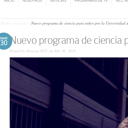
INICIO
NOSOTROS
NOTICIAS
PROGRAMAS DE TV
NCC R
INICIO
NOSOTROS
NOTICIAS
PROGRAMAS DE TV
NCC R
Home
»
Ciencia
»
Nuevo programa de ciencia para niños por la Universidad 
Nuevo programa de ciencia p
MAR
30
Posted by
Noticias NCC
on Abr 30, 2019