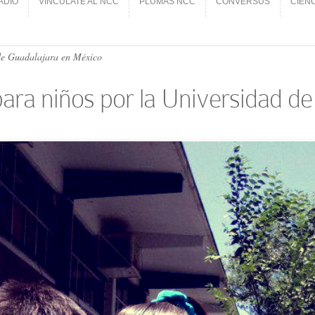
ADIO
VINCÚLATE AL NCC
PLUMAS NCC
CONVERSUS
CIEN
ADIO
VINCÚLATE AL NCC
PLUMAS NCC
CONVERSUS
CIEN
de Guadalajara en México
ara niños por la Universidad de