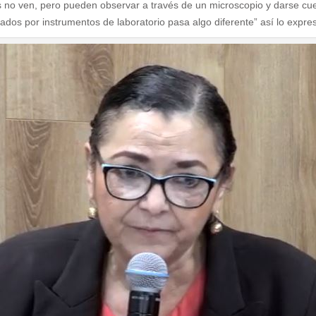
os no ven, pero pueden observar a través de un microscopio y darse c
dos por instrumentos de laboratorio pasa algo diferente” así lo expre