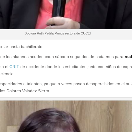
Doctora Ruth Padilla Muñoz rectora de CUCEI
colar hasta bachillerato.
de los alumnos acuden cada sábado segundos de cada mes para
real
en el
CRIT
de occidente donde los estudiantes junto con niños de cap
 ciencia.
capacidades o talentos; ya que a veces pasan desapercibidos en el aul
os Dolores Valadez Sierra.