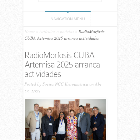
NAVIGATION MENU
Home
»
Artículos o noticias
»
RadioMorfosis
CUBA Artemisa 2025 arranca actividades
RadioMorfosis CUBA
Artemisa 2025 arranca
actividades
Posted by
Socios NCC Iberoamérica
on Abr
23, 2025