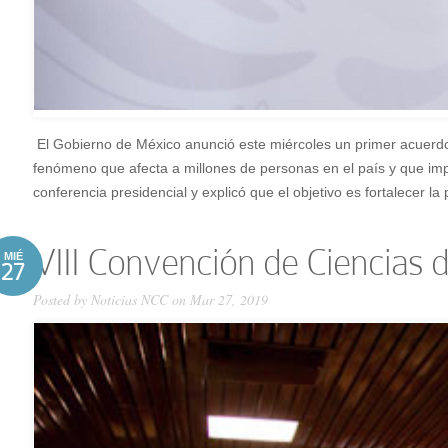
El Gobierno de México anunció este miércoles un primer acuerdo d
fenómeno que afecta a millones de personas en el país y que impa
conferencia presidencial y explicó que el objetivo es fortalecer la 
VIII Convención de Ciencias d
MIÉ
27
Posted by
Noticias NCC
on Mar 27, 2019