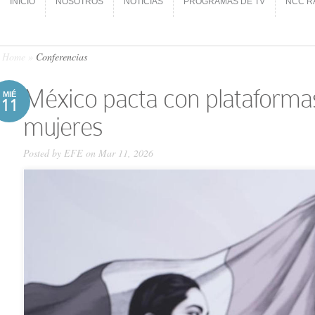
INICIO
NOSOTROS
NOTICIAS
PROGRAMAS DE TV
NCC R
INICIO
NOSOTROS
NOTICIAS
PROGRAMAS DE TV
NCC R
Home
»
Conferencias
México pacta con plataformas 
MIÉ
11
mujeres
Posted by
EFE
on Mar 11, 2026