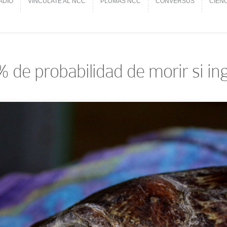
ADIO
VINCÚLATE AL NCC
PLUMAS NCC
CONVERSUS
CIEN
ADIO
VINCÚLATE AL NCC
PLUMAS NCC
CONVERSUS
CIEN
 de probabilidad de morir si ing