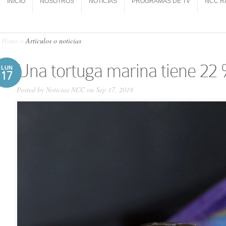
INICIO
NOSOTROS
NOTICIAS
PROGRAMAS DE TV
NCC R
INICIO
NOSOTROS
NOTICIAS
PROGRAMAS DE TV
NCC R
Home
»
Artículos o noticias
Una tortuga marina tiene 22 %
LUN
17
Posted by
Noticias NCC
on Sep 17, 2018