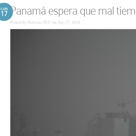
Panamá espera que mal tiemp
LUN
17
Posted by
Noticias NCC
on Sep 17, 2018