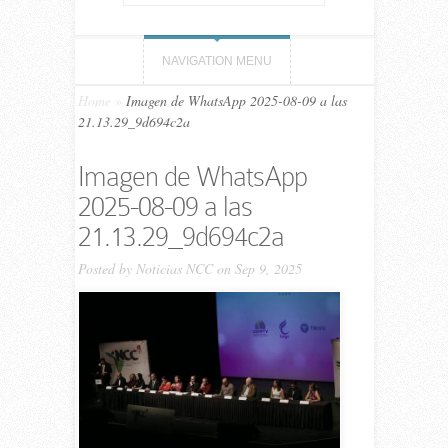
NAVIGATION MENU
Home
»
Imagen de WhatsApp 2025-08-09 a las
21.13.29_9d694c2a
Imagen de WhatsApp
2025-08-09 a las
21.13.29_9d694c2a
Posted by
Noticias NCC
on Sep 9, 2025