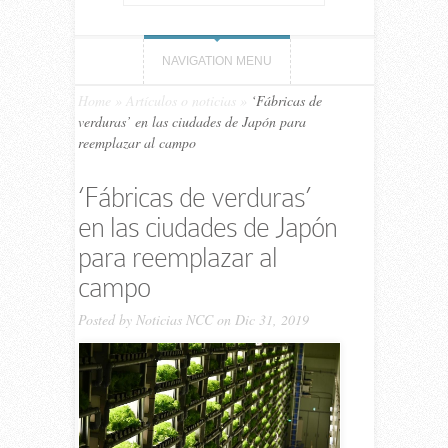
NAVIGATION MENU
Home
»
Artículos o noticias
»
‘Fábricas de
verduras’ en las ciudades de Japón para
reemplazar al campo
‘Fábricas de verduras’
en las ciudades de Japón
para reemplazar al
campo
Posted by
Noticias NCC
on Dic 31, 2019