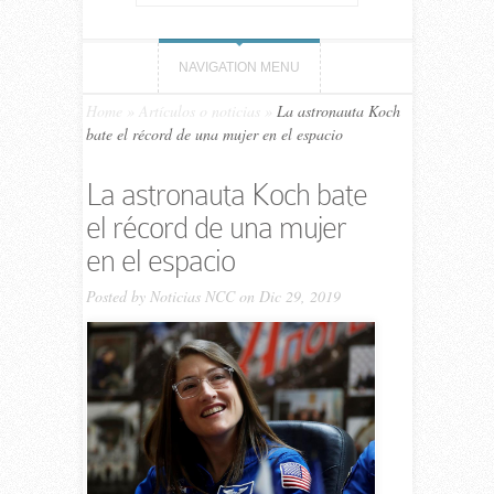
NAVIGATION MENU
Home
»
Artículos o noticias
»
La astronauta Koch
bate el récord de una mujer en el espacio
La astronauta Koch bate
el récord de una mujer
en el espacio
Posted by
Noticias NCC
on Dic 29, 2019