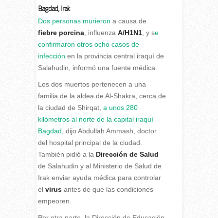
Bagdad, Irak
D
os personas murieron
a causa de
fiebre porcina
, influenza
A/H1N1
, y s
e
confirmaron otros ocho casos de
infección
en la provincia central iraquí de
Salahudin, informó una fuente médica.
Los dos muertos pertenecen a una
familia de la aldea de Al-Shakra, cerca de
la ciudad de Shirqat,
a unos 280
kilómetros al norte de la capital iraquí
Bagdad
, dijo Abdullah Ammash, doctor
del hospital principal de la ciudad.
También pidió a la
Dirección de Salud
de Salahudin y al Ministerio de Salud de
Irak enviar ayuda médica para controlar
el
virus
antes de que las condiciones
empeoren.
Por otra parte, la Dirección de Educación