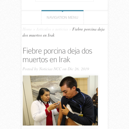
NAVIGATION MENU
Home
»
Artículos o noticias
»
Fiebre porcina deja
dos muertos en Irak
Fiebre porcina deja dos
muertos en Irak
Posted by
Noticias NCC
on Dic 26, 2019