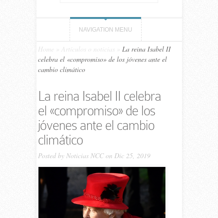
NAVIGATION MENU
Home
»
Artículos o noticias
»
La reina Isabel II
celebra el «compromiso» de los jóvenes ante el
cambio climático
La reina Isabel II celebra
el «compromiso» de los
jóvenes ante el cambio
climático
Posted by
Noticias NCC
on Dic 25, 2019