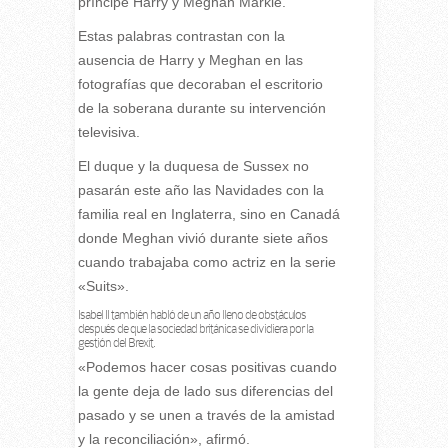
príncipe Harry y Meghan Markle.
Estas palabras contrastan con la
ausencia de Harry y Meghan en las
fotografías que decoraban el escritorio
de la soberana durante su intervención
televisiva.
El duque y la duquesa de Sussex no
pasarán este año las Navidades con la
familia real en Inglaterra, sino en Canadá
donde Meghan vivió durante siete años
cuando trabajaba como actriz en la serie
«Suits».
Isabel II también habló de un año lleno de obstáculos
después de que la sociedad británica se dividiera por la
gestión del
Brexit
.
«Podemos hacer cosas positivas cuando
la gente deja de lado sus diferencias del
pasado y se unen a través de la amistad
y la reconciliación», afirmó.