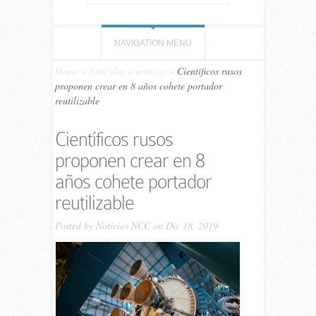
NAVIGATION MENU
Home
»
Artículos o noticias
»
Científicos rusos
proponen crear en 8 años cohete portador
reutilizable
Científicos rusos
proponen crear en 8
años cohete portador
reutilizable
Posted by
Noticias NCC
on Dic 18, 2019