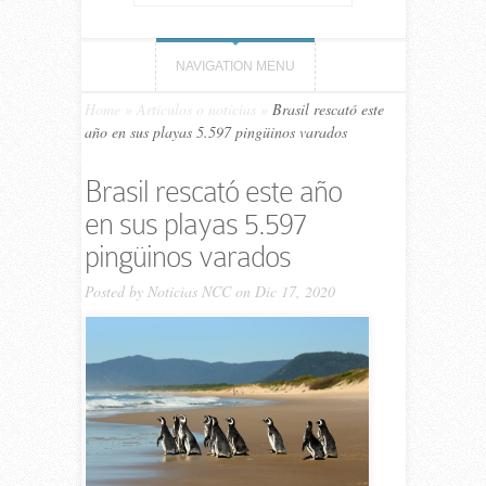
NAVIGATION MENU
Home
»
Artículos o noticias
»
Brasil rescató este
año en sus playas 5.597 pingüinos varados
Brasil rescató este año
en sus playas 5.597
pingüinos varados
Posted by
Noticias NCC
on Dic 17, 2020