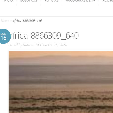
INICIO
NOSOTROS
NOTICIAS
PROGRAMAS DE TV
NCC R
INICIO
NOSOTROS
NOTICIAS
PROGRAMAS DE TV
NCC R
Home
»
africa-8866309_640
africa-8866309_640
LUN
16
Posted by
Noticias NCC
on Dic 16, 2024