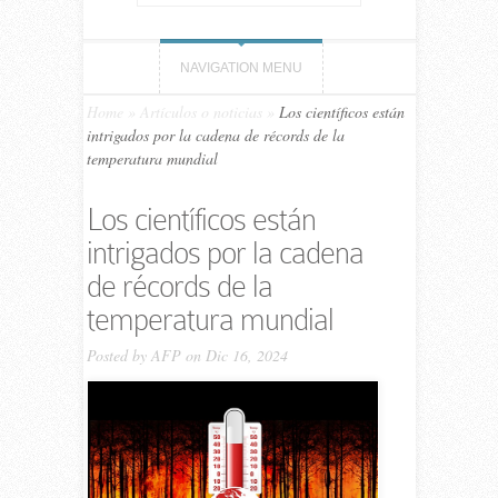
NAVIGATION MENU
Home
»
Artículos o noticias
»
Los científicos están
intrigados por la cadena de récords de la
temperatura mundial
Los científicos están
intrigados por la cadena
de récords de la
temperatura mundial
Posted by
AFP
on Dic 16, 2024