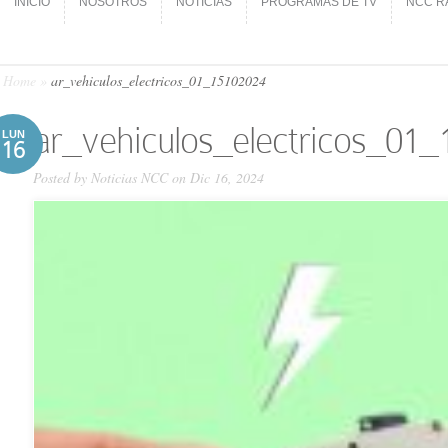
INICIO
NOSOTROS
NOTICIAS
PROGRAMAS DE TV
NCC R
INICIO
NOSOTROS
NOTICIAS
PROGRAMAS DE TV
NCC R
Home
»
ar_vehiculos_electricos_01_15102024
ar_vehiculos_electricos_01
LUN
16
Posted by
Noticias NCC
on Dic 16, 2024