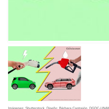
Imágenes: Shutterstock. Diseño: Bárbara Castrejón, DGDC-UNA