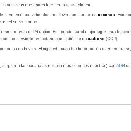
anismos vivos que aparecieron en nuestro planeta.
de condensó, convirtiéndose en lluvia que inundó los
océanos
. Exámen
s
en el suelo marino.
 más profunda del Atlántico. Ese puede ser el mejor lugar para buscar el
rógeno se convierte en metano con el dióxido de
carbono
(CO2).
nentes de la vida. El siguiente paso fue la formación de membranas, 
s, surgieron las eucariotas (organismos como los nuestros) con
ADN
en 