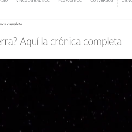
ADIO
VINCÚLATE AL NCC
PLUMAS NCC
CONVERSUS
CIEN
ADIO
VINCÚLATE AL NCC
PLUMAS NCC
CONVERSUS
CIEN
nica completa
erra? Aquí la crónica completa