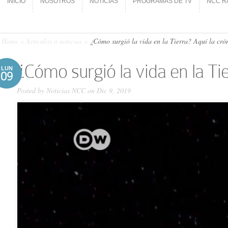
INICIO
NOSOTROS
NOTICIAS
PROGRAMAS DE TV
NCC R
INICIO
NOSOTROS
NOTICIAS
PROGRAMAS DE TV
NCC R
Home
»
Artículos o noticias
»
¿Cómo surgió la vida en la Tierra? Aquí la cró
¿Cómo surgió la vida en la Ti
LUN
09
Posted by
Noticias NCC
on Dic 9, 2019