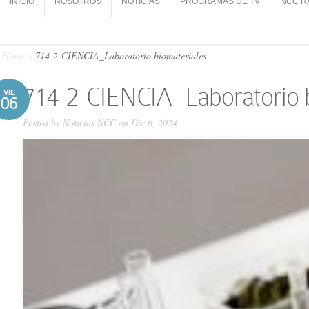
INICIO
NOSOTROS
NOTICIAS
PROGRAMAS DE TV
NCC R
INICIO
NOSOTROS
NOTICIAS
PROGRAMAS DE TV
NCC R
Home
»
714-2-CIENCIA_Laboratorio biomateriales
714-2-CIENCIA_Laboratorio b
VIE
06
Posted by
Noticias NCC
on Dic 6, 2024