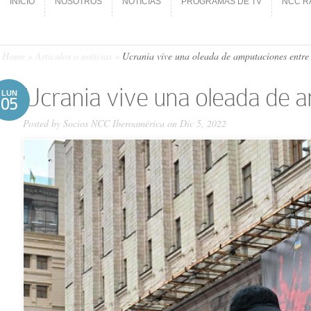
INICIO
NOSOTROS
NOTICIAS
PROGRAMAS DE TV
NCC R
INICIO
NOSOTROS
NOTICIAS
PROGRAMAS DE TV
NCC R
Home
»
Artículos o noticias
»
Ucrania vive una oleada de amputaciones entre 
Ucrania vive una oleada de 
LUN
05
Posted by
Socios NCC Iberoamérica
on Dic 5, 2022