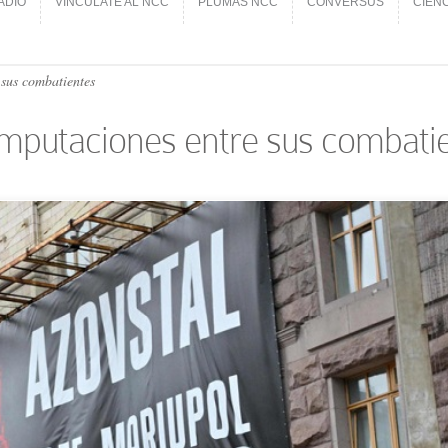
ADIO
VINCÚLATE AL NCC
PLUMAS NCC
CONVERSUS
CIEN
ADIO
VINCÚLATE AL NCC
PLUMAS NCC
CONVERSUS
CIEN
sus combatientes
amputaciones entre sus combati