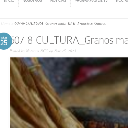
INICIO
NOSOTROS
NOTICIAS
PROGRAMAS DE TV
NCC R
INICIO
NOSOTROS
NOTICIAS
PROGRAMAS DE TV
NCC R
Home
»
607-8-CULTURA_Granos maíz_EFE_Francisco Guasco
607-8-CULTURA_Granos maí
SÁB
25
Posted by
Noticias NCC
on Nov 25, 2023