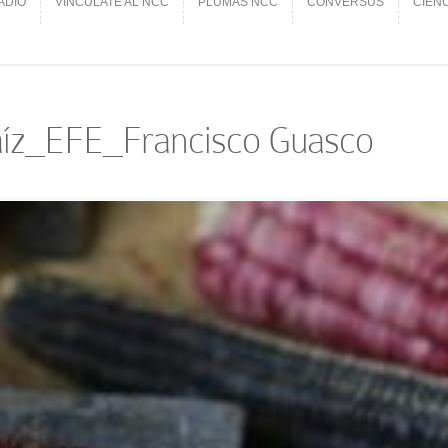
ADIO
VINCÚLATE AL NCC
PLUMAS NCC
CONVERSUS
CIEN
ADIO
VINCÚLATE AL NCC
PLUMAS NCC
CONVERSUS
CIEN
z_EFE_Francisco Guasco