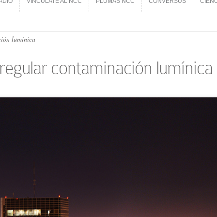
ADIO
VINCÚLATE AL NCC
PLUMAS NCC
CONVERSUS
CIEN
ADIO
VINCÚLATE AL NCC
PLUMAS NCC
CONVERSUS
CIEN
ión lumínica
regular contaminación lumínica