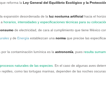
 que reforma la
Ley General del Equilibrio Ecológico y la Protecció
r la expansión desordenada de la
luz nocturna artificial
hacia el horiz
o a
horarios, intensidades y especificaciones técnicas para su colocació
consumo
de electricidad, de cara al cumplimiento que tiene México co
urales
y de
Energía
establezcan una
norma
que precise las especifica
 por la contaminación lumínica es la
astronomía
, pues r
esulta sumame
 procesos naturales de las especies
. En el caso de algunas aves dete
de reptiles, como las tortugas marinas, dependen de las noches oscuras