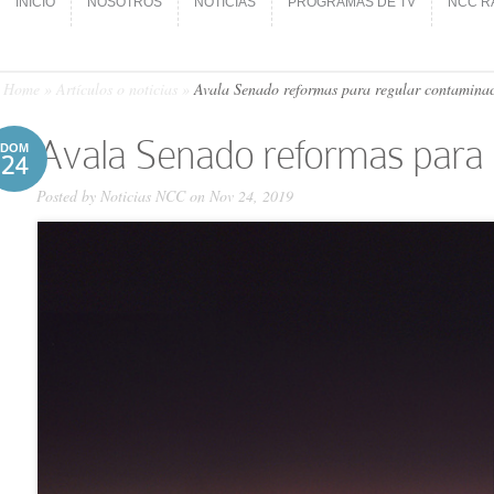
INICIO
NOSOTROS
NOTICIAS
PROGRAMAS DE TV
NCC R
INICIO
NOSOTROS
NOTICIAS
PROGRAMAS DE TV
NCC R
Home
»
Artículos o noticias
»
Avala Senado reformas para regular contaminac
Avala Senado reformas para 
DOM
24
Posted by
Noticias NCC
on Nov 24, 2019