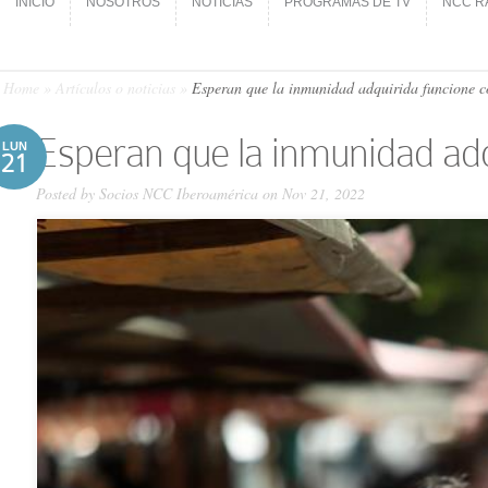
INICIO
NOSOTROS
NOTICIAS
PROGRAMAS DE TV
NCC R
INICIO
NOSOTROS
NOTICIAS
PROGRAMAS DE TV
NCC R
Home
»
Artículos o noticias
»
Esperan que la inmunidad adquirida funcione 
Esperan que la inmunidad adq
LUN
21
Posted by
Socios NCC Iberoamérica
on Nov 21, 2022