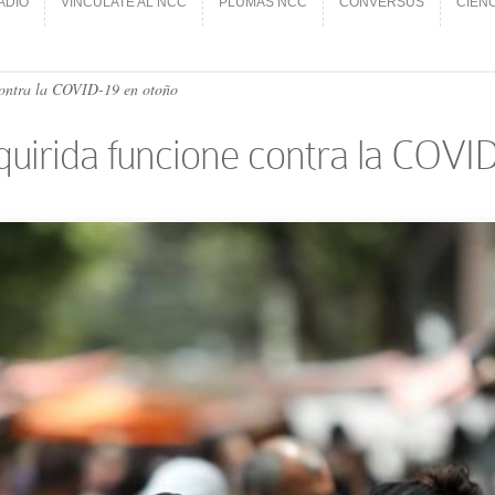
ADIO
VINCÚLATE AL NCC
PLUMAS NCC
CONVERSUS
CIEN
ADIO
VINCÚLATE AL NCC
PLUMAS NCC
CONVERSUS
CIEN
contra la COVID-19 en otoño
uirida funcione contra la COVI