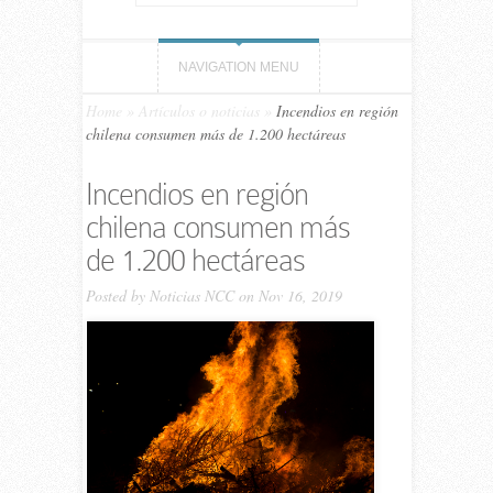
NAVIGATION MENU
Home
»
Artículos o noticias
»
Incendios en región
chilena consumen más de 1.200 hectáreas
Incendios en región
chilena consumen más
de 1.200 hectáreas
Posted by
Noticias NCC
on Nov 16, 2019